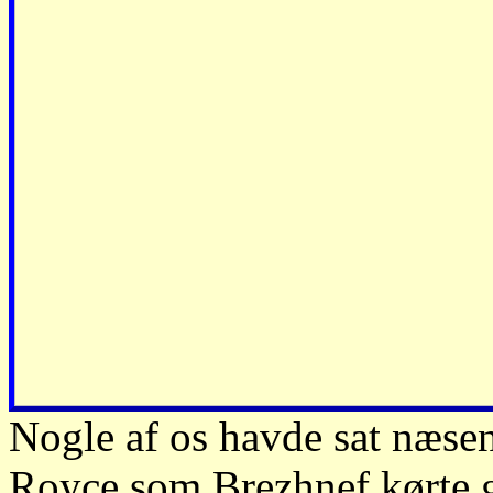
Nogle af os havde sat næsen
Royce som Brezhnef kørte ga