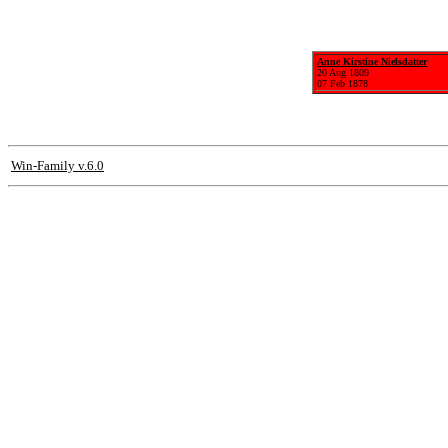
Anne Kirstine Nielsdatter
20 Aug 1809
07 Feb 1878
Win-Family v.6.0