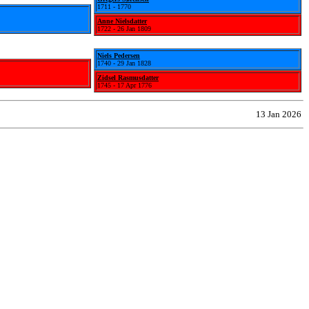
1711 - 1770
Anne Nielsdatter
1722 - 26 Jan 1809
Niels Pedersen
1740 - 29 Jan 1828
Zidsel Rasmusdatter
1745 - 17 Apr 1776
13 Jan 2026