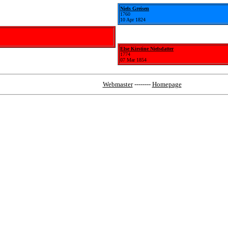
Niels Greisen
1760
10 Apr 1824
Else Kirstine Nielsdatter
1774
07 Mar 1854
Webmaster
--------
Homepage