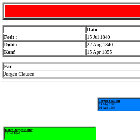
Dato
Født :
15 Jul 1840
Døbt :
22 Aug 1840
Konf
15 Apr 1855
Far
Jørgen Clausen
Jørgen Clausen
14 Maj 1809
01 Aug 1886
Karen Jørgensdatter
15 Jul 1840
-