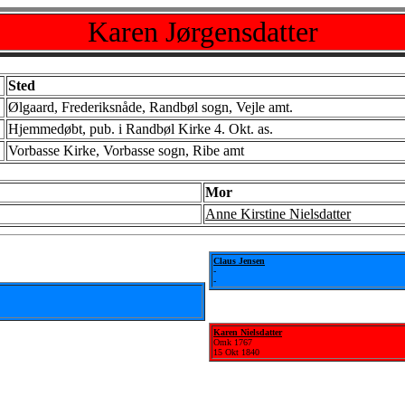
Karen Jørgensdatter
Sted
Ølgaard, Frederiksnåde, Randbøl sogn, Vejle amt.
Hjemmedøbt, pub. i Randbøl Kirke 4. Okt. as.
Vorbasse Kirke, Vorbasse sogn, Ribe amt
Mor
Anne Kirstine Nielsdatter
Claus Jensen
-
-
Karen Nielsdatter
Omk 1767
15 Okt 1840