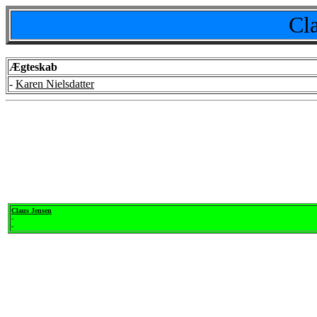
Cl
Ægteskab
-
Karen Nielsdatter
Claus Jensen
-
-