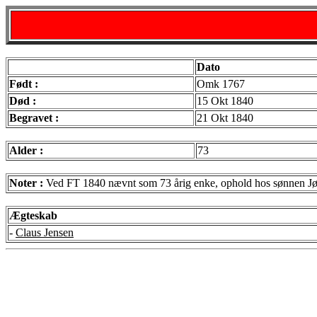
Dato
Født :
Omk 1767
Død :
15 Okt 1840
Begravet :
21 Okt 1840
Alder :
73
Noter :
Ved FT 1840 nævnt som 73 årig enke, ophold hos sønnen Jø
Ægteskab
-
Claus Jensen