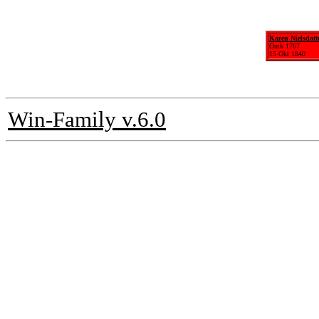
Karen Nielsdatt
Omk 1767
15 Okt 1840
Win-Family v.6.0