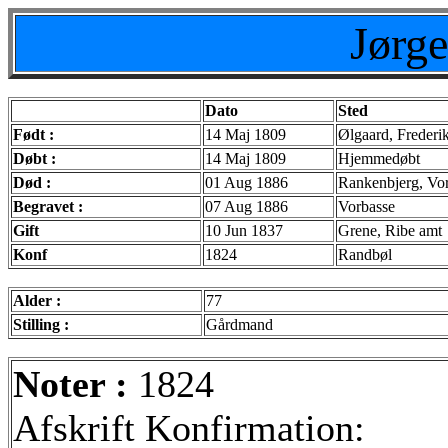
Jørg
Dato
Sted
Født :
14 Maj 1809
Ølgaard, Frederi
Døbt :
14 Maj 1809
Hjemmedøbt
Død :
01 Aug 1886
Rankenbjerg, Vor
Begravet :
07 Aug 1886
Vorbasse
Gift
10 Jun 1837
Grene, Ribe amt
Konf
1824
Randbøl
Alder :
77
Stilling :
Gårdmand
Noter :
1824
Afskrift Konfirmation: