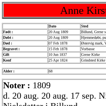
Anne Kirst
Dato
Sted
Født :
20 Aug 1809
Billund, Grene 
Døbt :
20 Aug 1809
Hjemmedøbt, pub
Død :
07 Feb 1878
Østervig mark, 
Begravet :
15 Feb 1878
Vorbasse
Gift
10 Jun 1837
Grene Kirke
Konf
25 Apr 1824
Grindsted Kirke
Alder :
68
Noter :
1809
d. 20 aug. 20 aug. 17 sep. N