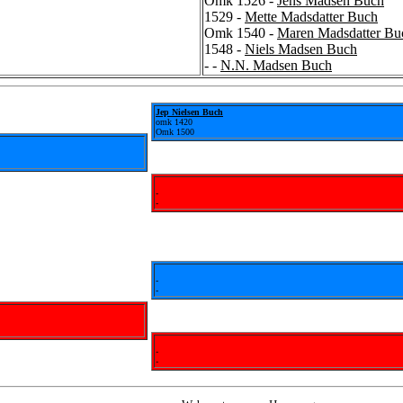
Omk 1526 -
Jens Madsen Buch
1529 -
Mette Madsdatter Buch
Omk 1540 -
Maren Madsdatter Bu
1548 -
Niels Madsen Buch
- -
N.N. Madsen Buch
Jep Nielsen Buch
omk 1420
Omk 1500
-
-
-
-
-
-