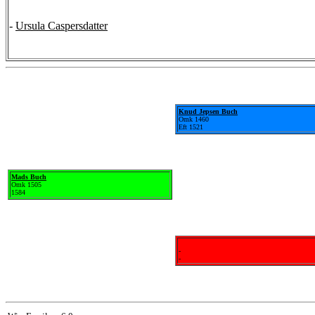
-
Ursula Caspersdatter
Knud Jepsen Buch
Omk 1460
Eft 1521
Mads Buch
Omk 1505
1584
-
-