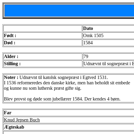
Dato
Født :
Omk 1505
Død :
1584
Alder :
79
Stilling :
Udnævnt til sognepræst i 
Noter :
Udnævnt til katolsk sognepræst i Egtved 1531.
I 1536 reformeredes den danske kirke, men han beholdt sit embede
og kunne nu som luthersk præst gifte sig.
Blev provst og døde som jubellærer 1584. Der kendes 4 børn.
Far
Knud Jepsen Buch
Ægteskab