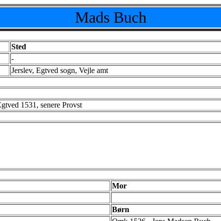
Mads Buch
Sted
-
Jerslev, Egtved sogn, Vejle amt
Egtved 1531, senere Provst
Mor
Børn