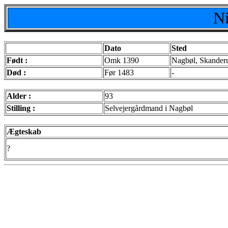
Ni
Dato
Sted
Født :
Omk 1390
Nagbøl, Skanderu
Død :
Før 1483
-
Alder :
93
Stilling :
Selvejergårdmand i Nagbøl
Ægteskab
?