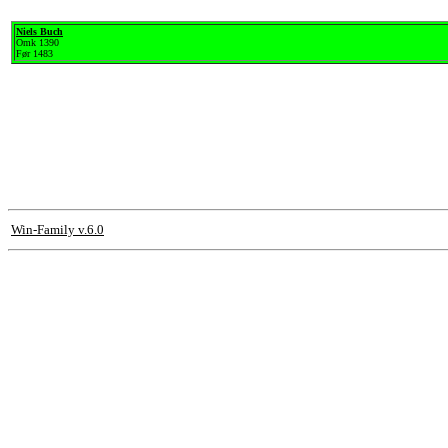
Niels Buch
Omk 1390
Før 1483
Win-Family v.6.0