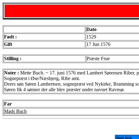
Dato
Født :
1529
Gift
17 Jun 1576
Stilling :
Præste Frue
Noter :
Mette Buch. ~ 17. juni 1576 med Lambert Sørensen Riber, p
Sognepræst i Øse/Næsbjerg, Ribe amt.
Deres søn Søren Lambertsen, sognepræst ved Nykirke, Bramming so
Søren fik 4 sønner der alle blev præster under navnet Ravnsø.
Far
Mads Buch
Mads Buch