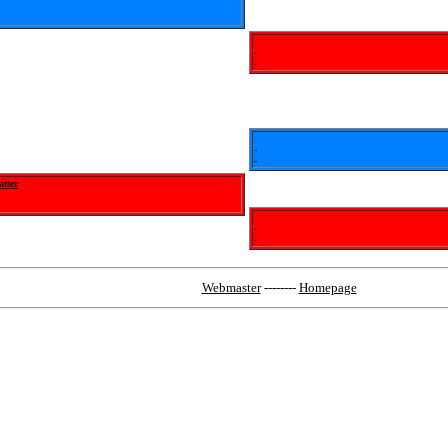
-
-
-
-
tter
-
-
Webmaster
--------
Homepage