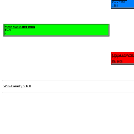
Omk 1505
1584
Mette Madsdatter Buch
1529
-
Ursula Caspersda
1510
Eft 1608
Win-Family v.6.0