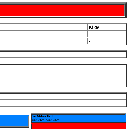
Kilde
-
-
Jep Nielsen Buch
omk 1420 - Omk 1500
- - -