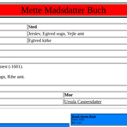
Mette Madsdatter Buch
Sted
Jerslev, Egtved sogn, Vejle amt
Egtved kirke
ræst (-1601).
gn, Ribe amt.
Mor
Ursula Caspersdatter
Knud Jepsen Buch
Omk 1460
Eft 1521