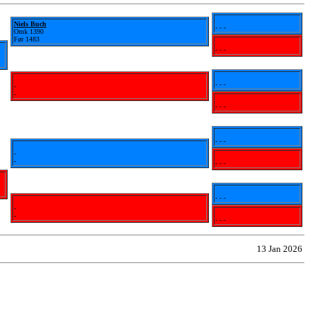
Niels Buch
- - -
Omk 1390
Før 1483
- - -
- - -
-
-
- - -
- - -
-
-
- - -
- - -
-
-
- - -
13 Jan 2026