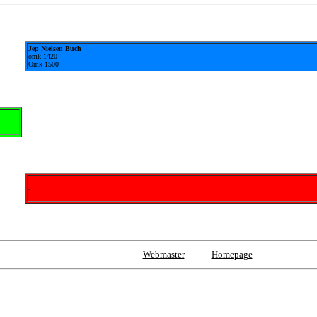
Jep Nielsen Buch
omk 1420
Omk 1500
-
-
Webmaster
--------
Homepage