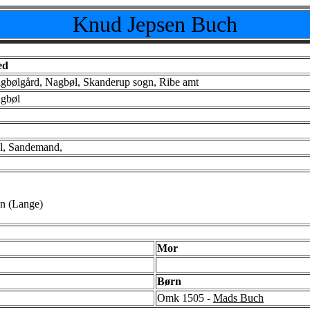
Knud Jepsen Buch
ed
gbølgård, Nagbøl, Skanderup sogn, Ribe amt
gbøl
l, Sandemand,
n (Lange)
Mor
Børn
Omk 1505 -
Mads Buch