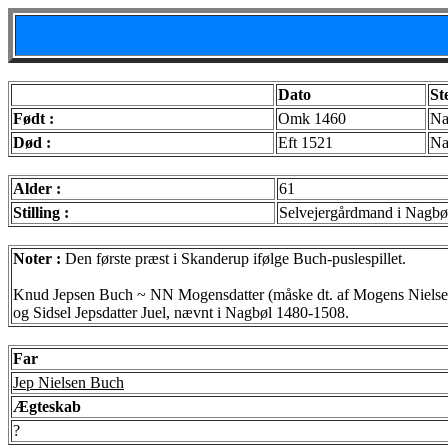
Dato
St
Født :
Omk 1460
Na
Død :
Eft 1521
Na
Alder :
61
Stilling :
Selvejergårdmand i Nagbø
Noter :
Den første præst i Skanderup ifølge Buch-puslespillet.
Knud Jepsen Buch ~ NN Mogensdatter (måske dt. af Mogens Nielse
og Sidsel Jepsdatter Juel, nævnt i Nagbøl 1480-1508.
Far
Jep Nielsen Buch
Ægteskab
?