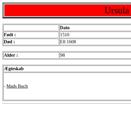
Ursula
Dato
Født :
1510
Død :
Eft 1608
Alder :
98
Ægteskab
-
Mads Buch