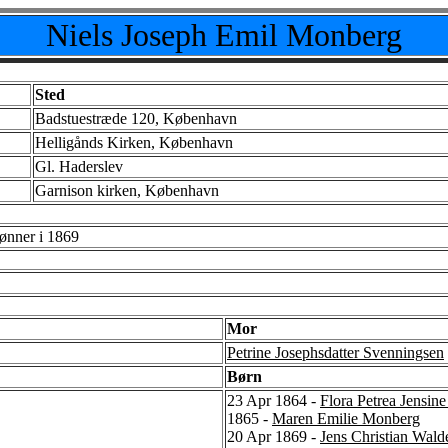
Niels Joseph Emil Monberg
Sted
Badstuestræde 120, København
Helligånds Kirken, København
Gl. Haderslev
Garnison kirken, København
ønner i 1869
Mor
Petrine Josephsdatter Svenningsen
Børn
23 Apr 1864 -
Flora Petrea Jensin
1865 -
Maren Emilie Monberg
20 Apr 1869 -
Jens Christian Wa