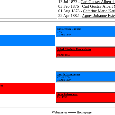
13 Jul 1873 -
Carl Gustav Albert 
03 Feb 1876 -
Carl Gustav Albert
01 Aug 1878 -
Cathrine Marie Ka
22 Apr 1882 -
Agnes Johanne Est
Niels Jensen Gantrup
1773
11 Maj 1849
Sidsel Elisabeth Rasmusdatter
1784
08 Apr 1859
Joseph Svenningsen
27 Okt 1787
15 Aug 1839
sen
Anne Pedersdatter
Feb 1793
-
Webmaster
--------
Homepage