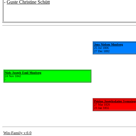
-
Guste Christine Schütt
Jens Nielsen Monberg
25 Jul 1806
27 Dec 1892
Niels Joseph Emil Monberg
24 Nov 1842
-
Petrine Josephsdatter Svenning
27 Mar 1820
23 Jan 1855
Win-Family v.6.0