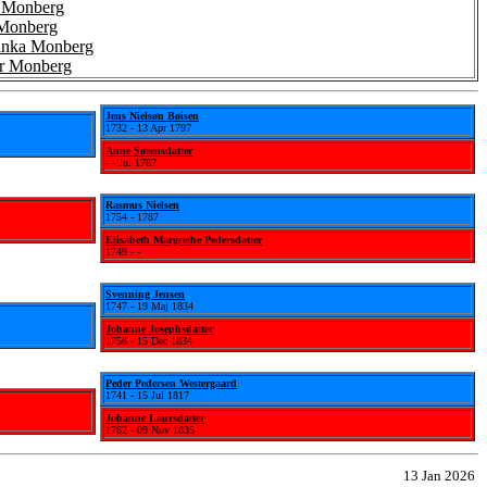
† Monberg
 Monberg
tinka Monberg
er Monberg
Jens Nielsøn Bøisen
1732 - 13 Apr 1797
Anne Sørensdatter
- - Jul 1787
Rasmus Nielsen
1754 - 1787
Elisabeth Margrethe Pedersdatter
1749 - -
Svenning Jensen
1747 - 19 Maj 1834
Johanne Josephsdatter
1756 - 15 Dec 1834
Peder Pedersen Westergaard
1741 - 15 Jul 1817
Johanne Laursdatter
1762 - 09 Nov 1835
13 Jan 2026