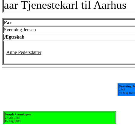
aar Tjenestekarl til Aarhus
Far
Svenning Jensen
Ægteskab
-
Anne Pedersdatter
Svenning J
1747
19 Maj 1834
Joseph Svenningsen
27 Okt 1787
15 Aug 1839