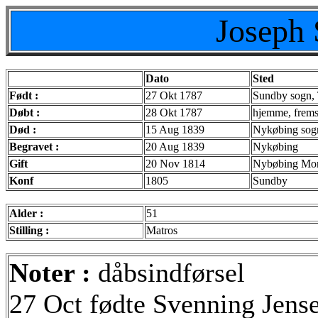
Joseph
Dato
Sted
Født :
27 Okt 1787
Sundby sogn, 
Døbt :
28 Okt 1787
hjemme, fremst
Død :
15 Aug 1839
Nykøbing sogn
Begravet :
20 Aug 1839
Nykøbing
Gift
20 Nov 1814
Nybøbing Mors
Konf
1805
Sundby
Alder :
51
Stilling :
Matros
Noter :
dåbsindførsel
27 Oct fødte Svenning Jens