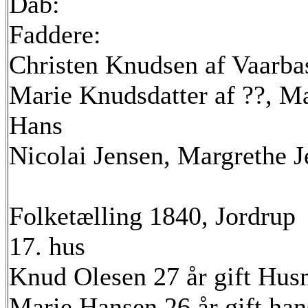
Dåb:
Faddere:
Christen Knudsen af Vaarba
Marie Knudsdatter af ??, M
Hans
Nicolai Jensen, Margrethe Je
Folketælling 1840, Jordrup
17. hus
Knud Olesen 27 år gift Husm
Marie Hansen 26 år gift ha