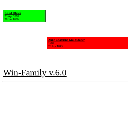
Knud Olesen
23 Apr 1810
26 Jan 1890
Anne Chatarine Knudsdatter
1780
28 Apr 1843
Win-Family v.6.0