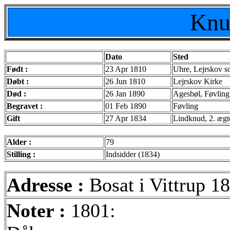
Knu
Dato
Sted
Født :
23 Apr 1810
Uhre, Lejrskov s
Døbt :
26 Jun 1810
Lejrskov Kirke
Død :
26 Jan 1890
Agesbøl, Føvling
Begravet :
01 Feb 1890
Føvling
Gift
27 Apr 1834
Lindknud, 2. ægt
Alder :
79
Stilling :
Indsidder (1834)
Adresse :
Bosat i Vittrup 1
Noter :
1801: