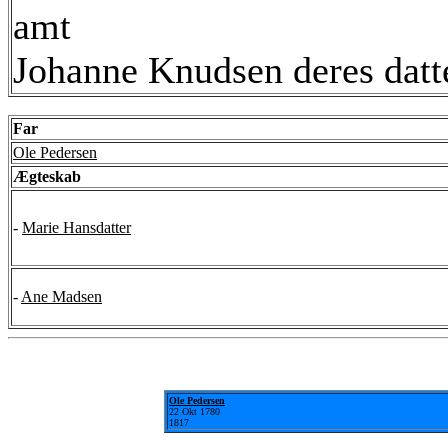
amt
Johanne Knudsen deres datter
Far
Ole Pedersen
Ægteskab
-
Marie Hansdatter
-
Ane Madsen
Ole Pedersen
22 Okt 1780
1817