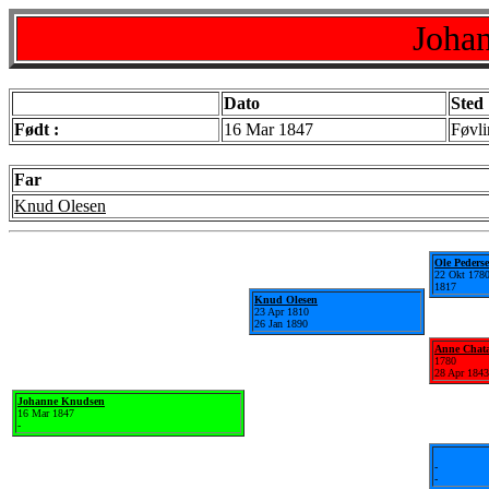
Joha
Dato
Sted
Født :
16 Mar 1847
Føvli
Far
Knud Olesen
Ole Peders
22 Okt 178
1817
Knud Olesen
23 Apr 1810
26 Jan 1890
Anne Chata
1780
28 Apr 1843
Johanne Knudsen
16 Mar 1847
-
-
-