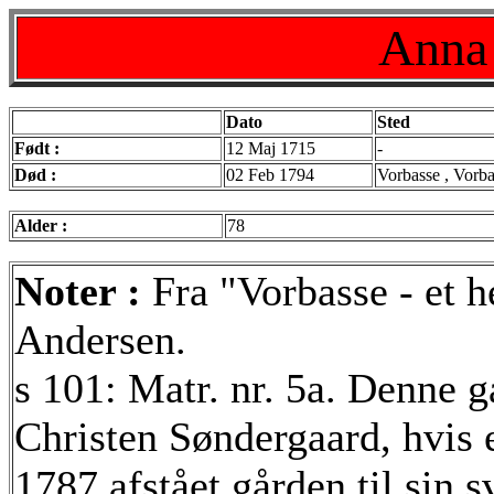
Anna 
Dato
Sted
Født :
12 Maj 1715
-
Død :
02 Feb 1794
Vorbasse , Vorba
Alder :
78
Noter :
Fra "Vorbasse - et h
Andersen.
s 101: Matr. nr. 5a. Denne 
Christen Søndergaard, hvis
1787 afstået gården til sin 