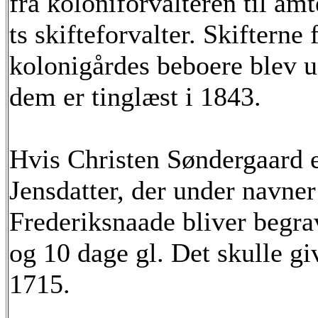
fra koloniforvalteren til amt
ts skifteforvalter. Skifterne 
kolonigårdes beboere blev ud
dem er tinglæst i 1843.
Hvis Christen Søndergaard e
Jensdatter, der under navne
Frederiksnaade bliver begrav
og 10 dage gl. Det skulle g
1715.