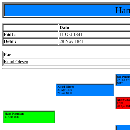
Han
Dato
Født :
11 Okt 1841
Døbt :
28 Nov 1841
Far
Knud Olesen
Ole Peder
22 Okt 17
1817
Knud Olesen
23 Apr 1810
26 Jan 1890
Anne Chat
1780
28 Apr 18
Hans Knudsen
11 Okt 1841
-