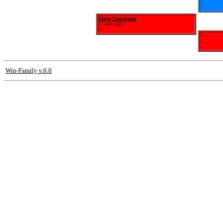
-
-
Marie Hansdatter
11 Nov 1811
-
-
-
Win-Family v.6.0