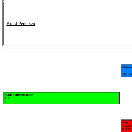
-
Knud Pedersen
Christ
-
Før 178
Maria Christensdatter
1747
-
Anna J
12 Maj
02 Feb 