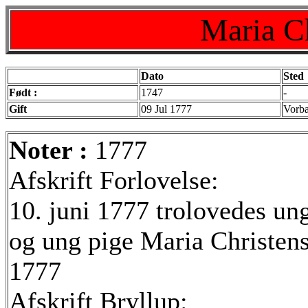
Maria Ch
Dato
Sted
Født :
1747
-
Gift
09 Jul 1777
Vorba
Noter :
1777
Afskrift Forlovelse:
10. juni 1777 trolovedes un
og ung pige Maria Christens
1777
Afskrift Bryllup: