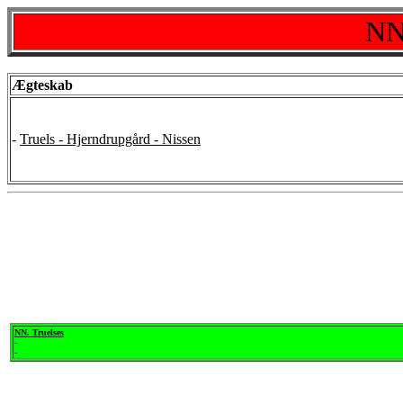
NN.
Ægteskab
-
Truels - Hjerndrupgård - Nissen
NN. Truelses
-
-