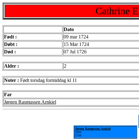
Cathrine E
Dato
Født :
09 mar 1724
Døbt :
15 Mar 1724
Død :
07 Jul 1726
Alder :
2
Noter :
Født torsdag formiddag kl 11
Far
Jørgen Rasmussen Arnkiel
Jørgen Rasmussen Arnkiel
1666
1750