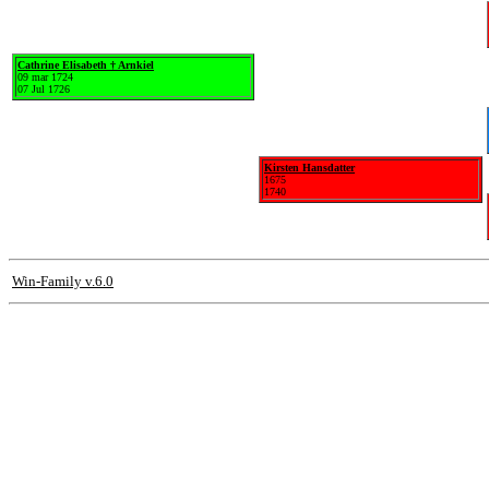
Cathrine Elisabeth † Arnkiel
09 mar 1724
07 Jul 1726
Kirsten Hansdatter
1675
1740
Win-Family v.6.0