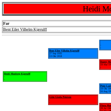
Heidi Mo
Far
Bent Eiler Vilhelm Kjærulff
-
-
Bent Eiler Vilhelm Kjærulff
27 Sep 1935
13 Okt 2018
Dagny Mar
18 Mar 19
-
Heidi Monberg Kjærulff
-
-
Peter Lod
18 Okt 18
16 Aug 19
Gitte Gisela Petersen
-
-
Flora Ma
28 Jul 19
04 Mar 19