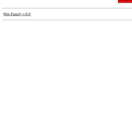
Win-Family v.6.0