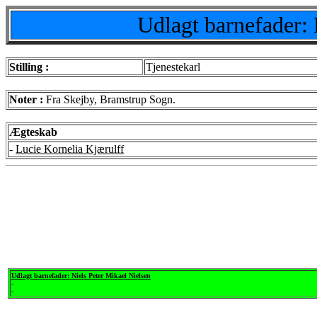
Udlagt barnefader: 
Stilling :
Tjenestekarl
Noter :
Fra Skejby, Bramstrup Sogn.
Ægteskab
-
Lucie Kornelia Kjærulff
Udlagt barnefader: Niels Peter Mikael Nielsen
-
-