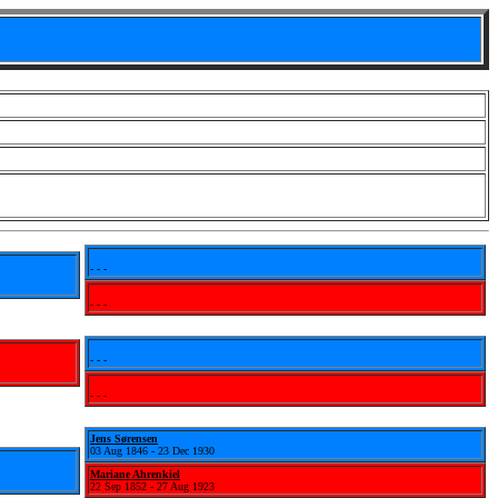
- - -
- - -
- - -
- - -
Jens Sørensen
03 Aug 1846 - 23 Dec 1930
Mariane Ahrenkiel
22 Sep 1852 - 27 Aug 1923