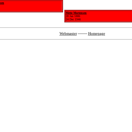
nsen
Mette Mortensen
28 Jan 1886
24 Dec 1946
Webmaster
--------
Homepage