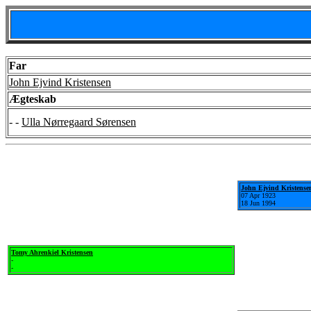
Far
John Ejvind Kristensen
Ægteskab
- -
Ulla Nørregaard Sørensen
John Ejvind Kristense
07 Apr 1923
18 Jun 1994
Tomy Ahrenkiel Kristensen
-
-