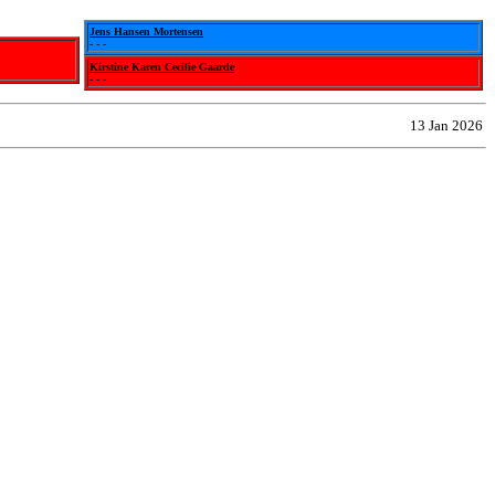
Jens Hansen Mortensen
- - -
Kirstine Karen Cecilie Gaarde
- - -
13 Jan 2026