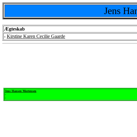
Jens Ha
Ægteskab
-
Kirstine Karen Cecilie Gaarde
Jens Hansen Mortensen
-
-