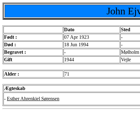
John Ej
Dato
Sted
Født :
07 Apr 1923
-
Død :
18 Jun 1994
-
Begravet :
-
Mølholm 
Gift
1944
Vejle
Alder :
71
Ægteskab
-
Esther Ahrenkiel Sørensen