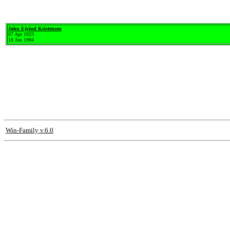
John Ejvind Kristensen
07 Apr 1923
18 Jun 1994
Win-Family v.6.0