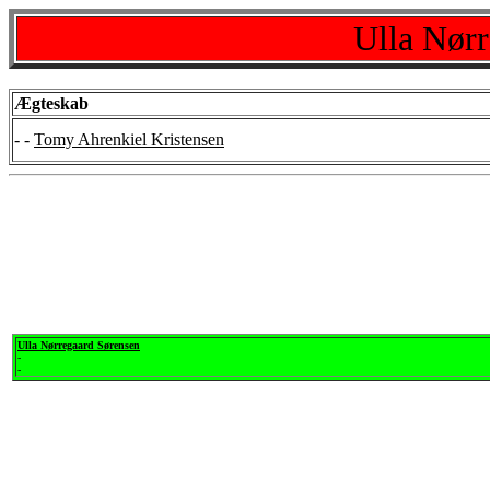
Ulla Nør
Ægteskab
- -
Tomy Ahrenkiel Kristensen
Ulla Nørregaard Sørensen
-
-