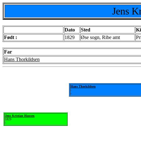
Jens K
Dato
Sted
Ki
Født :
1829
Øse sogn, Ribe amt
Pr
Far
Hans Thorkildsen
Hans Thorkildsen
-
-
Jens Kristian Hansen
1829
-