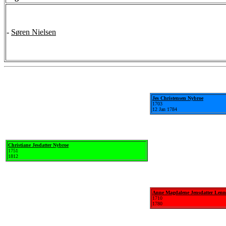
-
Søren Nielsen
Jes Christensen Nybroe
1703
12 Jan 1784
Christiane Jesdatter Nybroe
1751
1812
Anne Magdalene Jensdatter Lenn
1710
1780