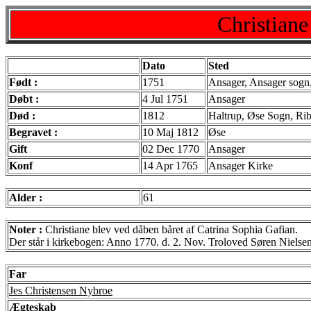
Christiane
Dato
Sted
Født :
1751
Ansager, Ansager sogn
Døbt :
4 Jul 1751
Ansager
Død :
1812
Haltrup, Øse Sogn, Ri
Begravet :
10 Maj 1812
Øse
Gift
02 Dec 1770
Ansager
Konf
14 Apr 1765
Ansager Kirke
Alder :
61
Noter :
Christiane blev ved dåben båret af Catrina Sophia Gafian.
Der står i kirkebogen: Anno 1770. d. 2. Nov. Troloved Søren Nielse
Far
Jes Christensen Nybroe
Ægteskab