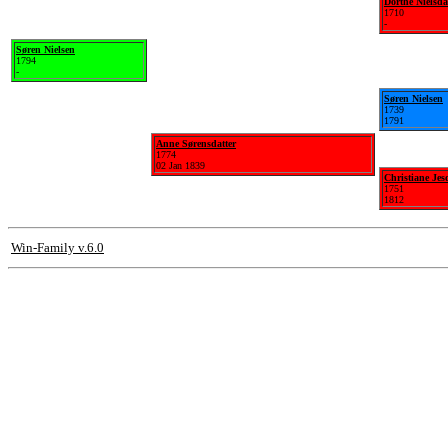
Dorthe Nielsda
1710
-
Søren Nielsen
1794
-
Søren Nielsen
1739
1791
Anne Sørensdatter
1774
02 Jan 1839
Christiane Jes
1751
1812
Win-Family v.6.0