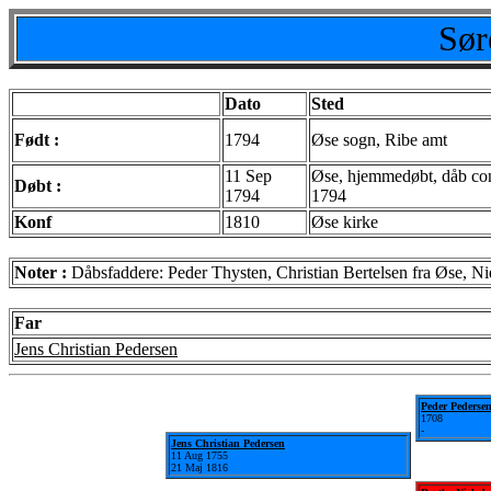
Sør
Dato
Sted
Født :
1794
Øse sogn, Ribe amt
11 Sep
Øse, hjemmedøbt, dåb conf
Døbt :
1794
1794
Konf
1810
Øse kirke
Noter :
Dåbsfaddere: Peder Thysten, Christian Bertelsen fra Øse, Ni
Far
Jens Christian Pedersen
Peder Pederse
1708
-
Jens Christian Pedersen
11 Aug 1755
21 Maj 1816