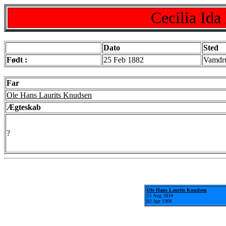
Cecilia Id
Dato
Sted
Født :
25 Feb 1882
Vamdru
Far
Ole Hans Laurits Knudsen
Ægteskab
?
Ole Hans Laurits Knudsen
15 Aug 1834
02 Apr 1906