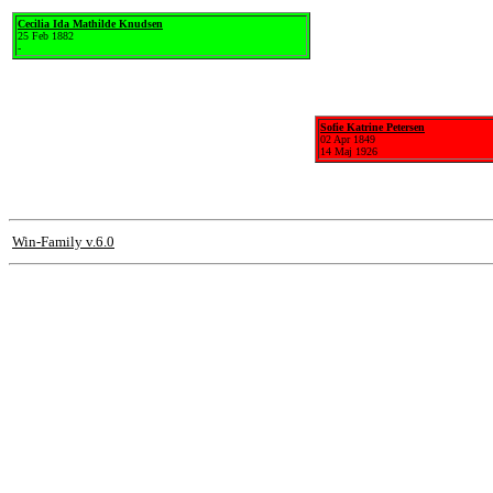
Cecilia Ida Mathilde Knudsen
25 Feb 1882
-
Sofie Katrine Petersen
02 Apr 1849
14 Maj 1926
Win-Family v.6.0