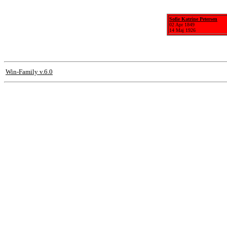
Sofie Katrine Petersen
02 Apr 1849
14 Maj 1926
Win-Family v.6.0