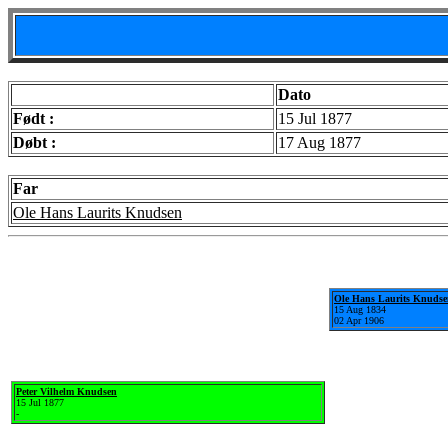
Dato
Født :
15 Jul 1877
Døbt :
17 Aug 1877
Far
Ole Hans Laurits Knudsen
Ole Hans Laurits Knuds
15 Aug 1834
02 Apr 1906
Peter Vilhelm Knudsen
15 Jul 1877
-