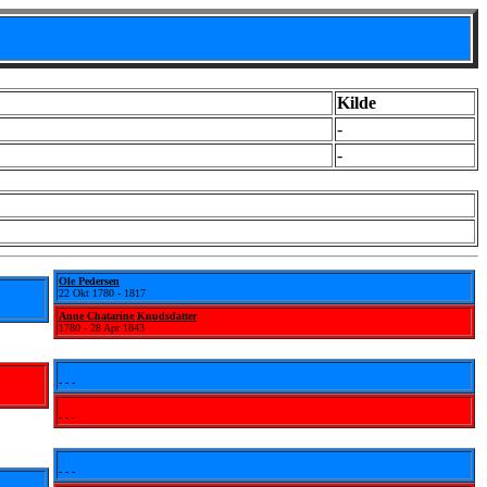
Kilde
-
-
Ole Pedersen
22 Okt 1780 - 1817
Anne Chatarine Knudsdatter
1780 - 28 Apr 1843
- - -
- - -
- - -