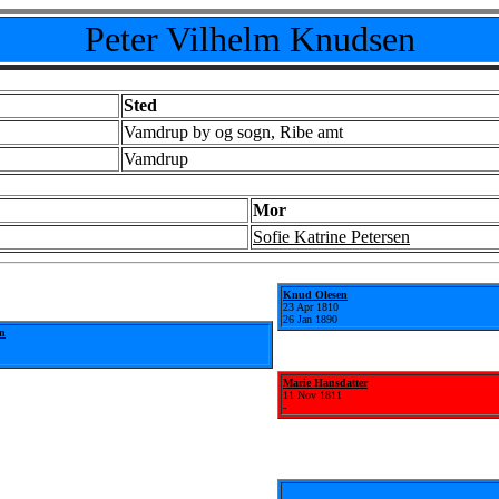
Peter Vilhelm Knudsen
Sted
Vamdrup by og sogn, Ribe amt
Vamdrup
Mor
Sofie Katrine Petersen
Knud Olesen
23 Apr 1810
26 Jan 1890
en
Marie Hansdatter
11 Nov 1811
-