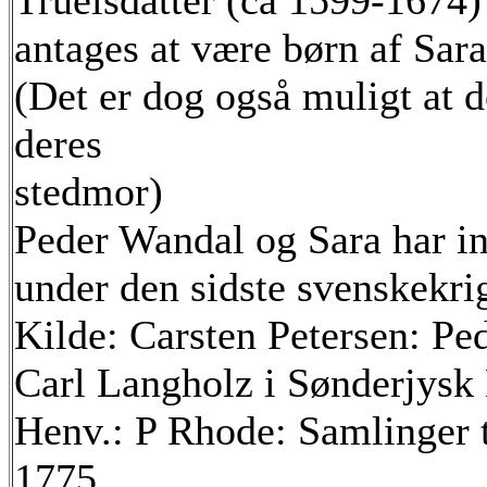
Truelsdatter (ca 1599-1674) 
antages at være børn af Sara
(Det er dog også muligt at d
deres
stedmor)
Peder Wandal og Sara har in
under den sidste svenskekri
Kilde: Carsten Petersen: Pe
Carl Langholz i Sønderjysk
Henv.: P Rhode: Samlinger t
1775.