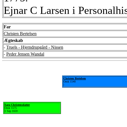
Ejnar C Larsen i Personalhi
Far
Christen Bertelsen
Ægteskab
-
Truels - Hjerndrupgård - Nissen
-
Peder Jensen Wandal
Christen Bertelsen
Omk 1540
-
Sara Christensdatter
Omk 1575
1 Sep 1659