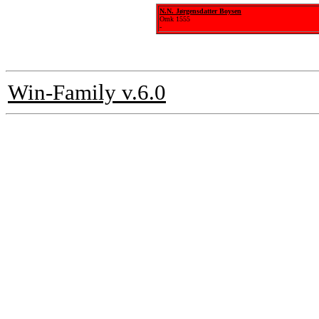
N.N. Jørgensdatter Boysen
Omk 1555
-
Win-Family v.6.0