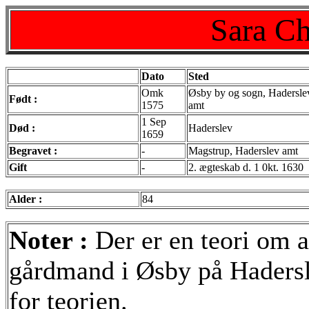
Sara Ch
Dato
Sted
Omk
Øsby by og sogn, Hadersle
Født :
1575
amt
1 Sep
Død :
Haderslev
1659
Begravet :
-
Magstrup, Haderslev amt
Gift
-
2. ægteskab d. 1 0kt. 1630
Alder :
84
Noter :
Der er en teori om a
gårdmand i Øsby på Hadersl
for teorien.