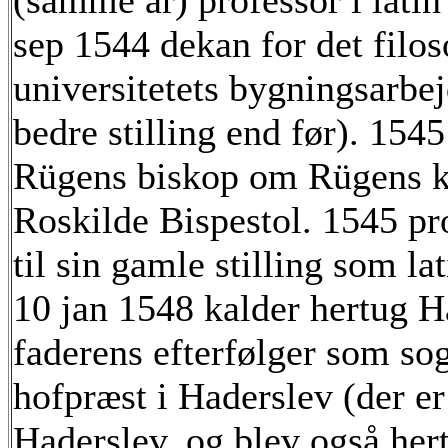
(samme år) professor i lati
sep 1544 dekan for det filos
universitetets bygningsarbej
bedre stilling end før). 154
Rügens biskop om Rügens kir
Roskilde Bispestol. 1545 pro
til sin gamle stilling som la
10 jan 1548 kalder hertug H
faderens efterfølger som sog
hofpræst i Haderslev (der e
Haderslev, og blev også her