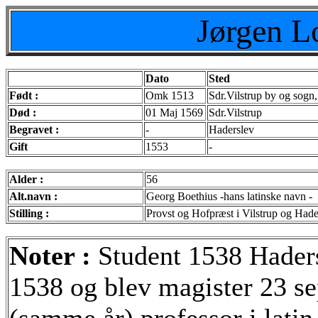
Jørgen L
Dato
Sted
Født :
Omk 1513
Sdr.Vilstrup by og sogn
Død :
01 Maj 1569
Sdr.Vilstrup
Begravet :
-
Haderslev
Gift
1553
-
Alder :
56
Alt.navn :
Georg Boethius -hans latinske navn -
Stilling :
Provst og Hofpræst i Vilstrup og Hade
Noter :
Student 1538 Haders
1538 og blev magister 23 s