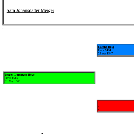
-
Sara Johansdatter Meiger
Lorenz Boye
Omk 1484
28 sep 1547
Jørgen Lorentzen Boye
Omk 1513
01 Maj 1569
-
-