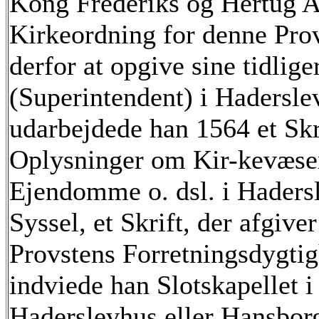
Kong Frederiks og Hertug A
Kirkeordning for denne Pro
derfor at opgive sine tidliger
(Superintendent) i Hadersl
udarbejdede han 1564 et Skri
Oplysninger om Kir-kevæse
Ejendomme o. dsl. i Hadersl
Syssel, et Skrift, der afgiv
Provstens Forretningsdygti
indviede han Slotskapellet 
Haderslevhus eller Hansbo