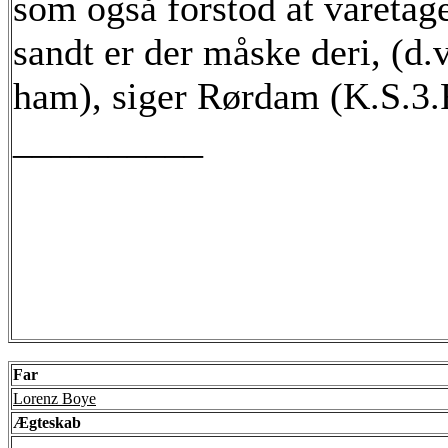
som også forstod at varetage
sandt er der måske deri, (d
ham), siger Rørdam (K.S.3.R
__________
Far
Lorenz Boye
Ægteskab