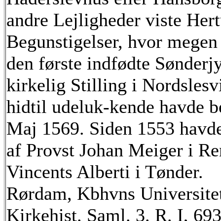
andre Lejligheder viste Hert
Begunstigelser, hvor megen 
den første indfødte Sønderjy
kirkelig Stilling i Nordsles
hidtil udeluk-kende havde be
Maj 1569. Siden 1553 havde
af Provst Johan Meiger i Re
Vincents Alberti i Tønder.
Rørdam, Kbhvns Universitets
Kirkehist. Saml. 3. R. I, 69