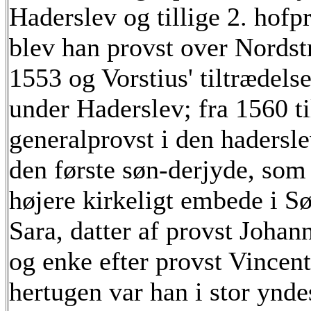
Haderslev og tillige 2. hof
blev han provst over Nords
1553 og Vorstius' tiltrædels
under Haderslev; fra 1560 ti
generalprovst i den hadersl
den første søn-derjyde, som
højere kirkeligt embede i S
Sara, datter af provst Joha
og enke efter provst Vincen
hertugen var han i stor ynde