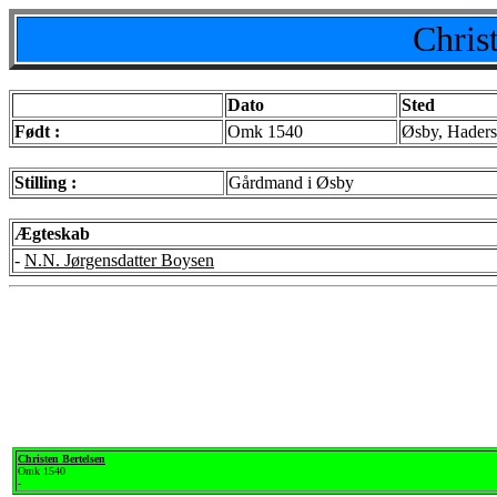
Chris
Dato
Sted
Født :
Omk 1540
Øsby, Haders
Stilling :
Gårdmand i Øsby
Ægteskab
-
N.N. Jørgensdatter Boysen
Christen Bertelsen
Omk 1540
-