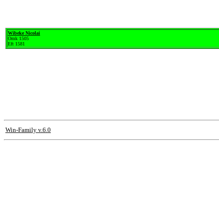
Wibeke Nicolai
Omk 1505
Eft 1581
Win-Family v.6.0