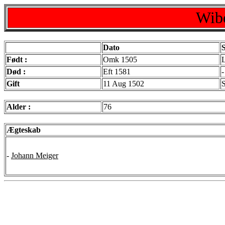
Wibe
Dato
Født :
Omk 1505
Død :
Eft 1581
-
Gift
11 Aug 1502
S
Alder :
76
Ægteskab
-
Johann Meiger