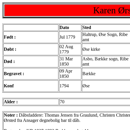
Karen Ørs
Dato
Sted
Haltrup, Øse Sogn, Ribe
Født :
Jul 1779
amt
02 Aug
Døbt :
Øse kirke
1779
31 Mar
Asbo, Bække sogn, Ribe
Død :
1850
amt
09 Apr
Begravet :
Bække
1850
Konf
1794
Øse
Alder :
70
Noter :
Dåbsfaddere: Thomas Jensen fra Graulund, Christen Christens
Ørsted fra Ansager degnebolig bar til dåb.