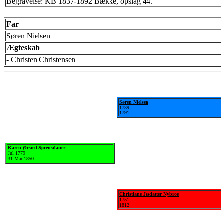
Begravelse: KB 1837-1892 Bække, opslag 44.
Far
Søren Nielsen
Ægteskab
-
Christen Christensen
Søren Nielsen
1739
1791
Karen Ørsted Sørensdatter
Jul 1779
31 Mar 1850
Christiane Jesdatter Nybroe
1751
1812