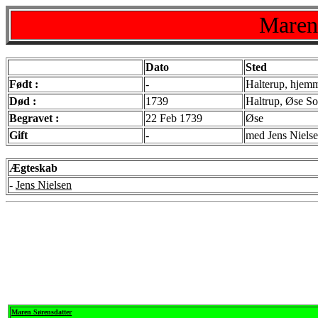
Maren
Dato
Sted
Født :
-
Halterup, hjemm
Død :
1739
Haltrup, Øse So
Begravet :
22 Feb 1739
Øse
Gift
-
med Jens Niels
Ægteskab
-
Jens Nielsen
Maren Sørensdatter