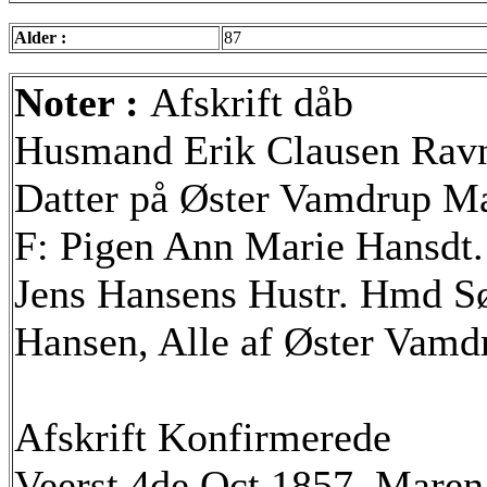
Alder :
87
Noter :
Afskrift dåb
Husmand Erik Clausen Ravn
Datter på Øster Vamdrup M
F: Pigen Ann Marie Hansdt
Jens Hansens Hustr. Hmd Sø
Hansen, Alle af Øster Vamd
Afskrift Konfirmerede
Veerst 4de Oct 1857, Maren 