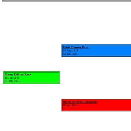
Erich Clausen Ravn
05 Aug 1815
03 Jan 1888
Maren Eriksen Ravn
16 Jun 1843
04 Maj 1931
Dorthe Kirstine Hansdatter
10 Apr 1815
-