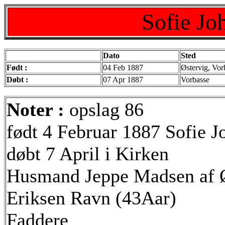
Sofie J
Dato
Sted
Født :
04 Feb 1887
Østervig, Vor
Døbt :
07 Apr 1887
Vorbasse
Noter :
opslag 86
født 4 Februar 1887 Sofie 
døbt 7 April i Kirken
Husmand Jeppe Madsen af Ø
Eriksen Ravn (43Aar)
Faddere