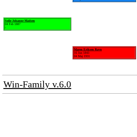
Sofie Johanne Madsen
04 Feb 1887
-
Maren Eriksen Ravn
16 Jun 1843
04 Maj 1931
Win-Family v.6.0