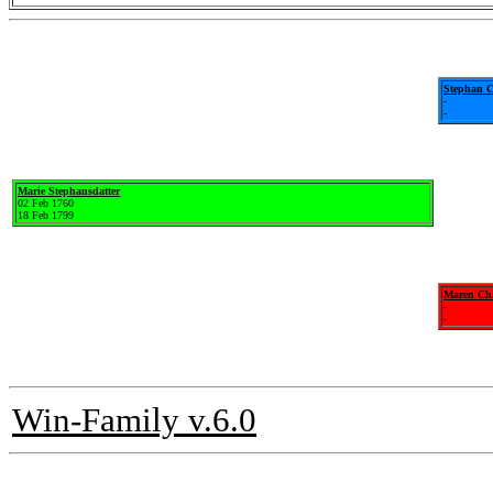
Stephan C
-
-
Marie Stephansdatter
02 Feb 1760
18 Feb 1799
Maren Chr
-
-
Win-Family v.6.0