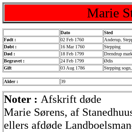
Marie S
Dato
Sted
Født :
02 Feb 1760
Anderup, Step
Døbt :
16 Mar 1760
Stepping
Død :
18 Feb 1799
Drendrup mark,
Begravet :
24 Feb 1799
Ødis
Gift
03 Aug 1786
Stepping sogn,
Alder :
39
Noter :
Afskrift døde
Marie Sørens, af Stanedhu
ellers afdøde Landboelsmand