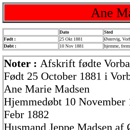
Ane Ma
Dato
Sted
Født :
25 Okt 1881
Østervig, Vor
Døbt :
10 Nov 1881
hjemme, frems
Noter :
Afskrift fødte Vorba
Født 25 October 1881 i Vor
Ane Marie Madsen
Hjemmedøbt 10 November 18
Febr 1882
Husmand Jeppe Madsen af Ø