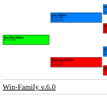
Je
-
24
Jeppe Madsen
29 Jan 1836
30 Apr 1923
Ma
Ma
23
Ane Marie Madsen
25 Okt 1881
-
Er
05
03
Maren Eriksen Ravn
16 Jun 1843
04 Maj 1931
Do
10
-
Win-Family v.6.0