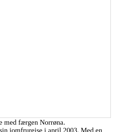
ine med færgen Norrøna.
in jomfrurejse i april 2003. Med en