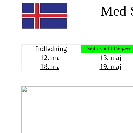
Med S
Indledning
Sejlturen til Færøern
12. maj
13. maj
18. maj
19. maj