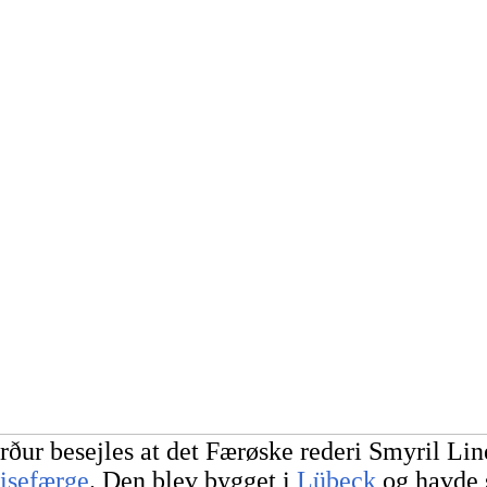
rður besejles at det Færøske rederi Smyril L
isefærge
. Den blev bygget i
Lübeck
og havde s