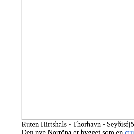
Ruten Hirtshals - Thorhavn -
Seyðisfjö
Den
nye Norröna
er bygget som en
cru