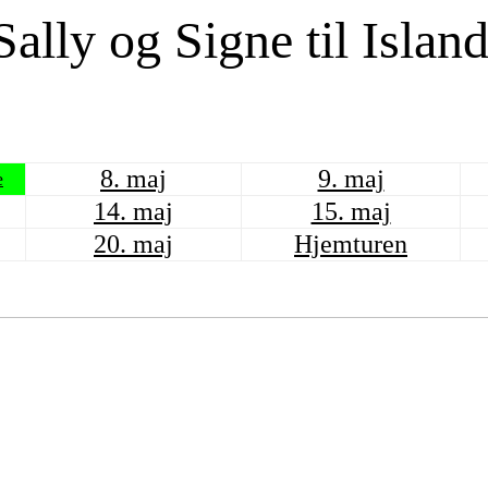
ally og Signe til Islan
8. maj
9. maj
e
14. maj
15. maj
20. maj
Hjemturen