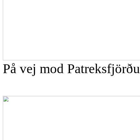
På vej mod
Patreksfjörðu