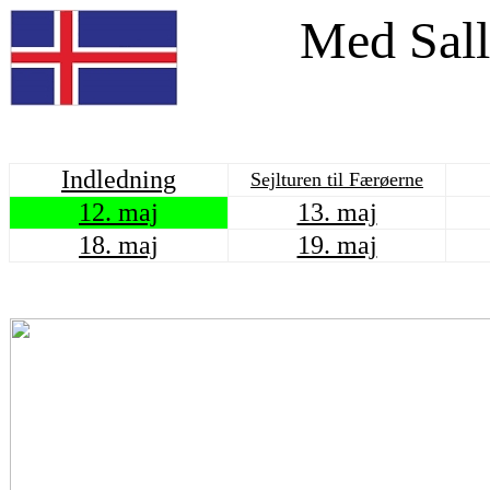
Med Sall
Indledning
Sejlturen til Færøerne
12. maj
13. maj
18. maj
19. maj