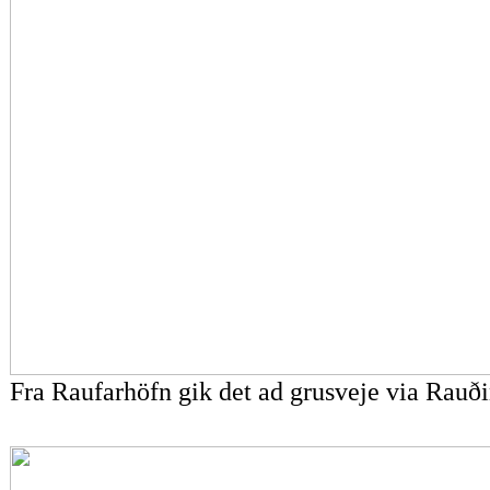
Fra Raufarhöfn gik det ad grusveje via
Rauði