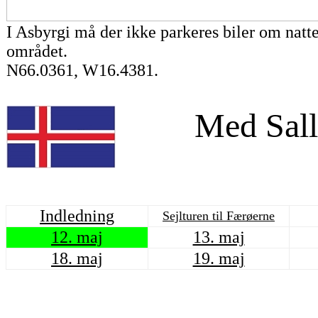
I Asbyrgi må der ikke parkeres biler om natte
området.
N66.0361, W16.4381.
Med Sall
Indledning
Sejlturen til Færøerne
12. maj
13. maj
18. maj
19. maj