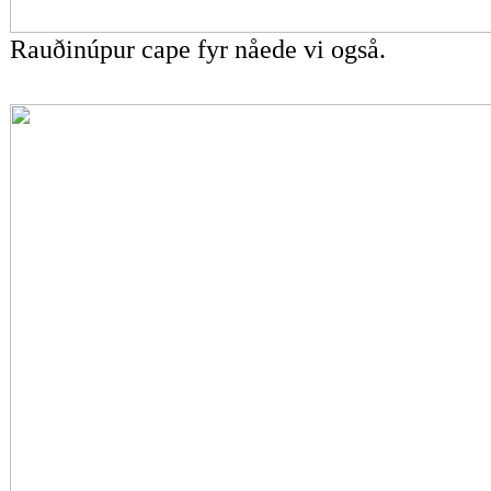
Rauðinúpur cape fyr nåede vi også.