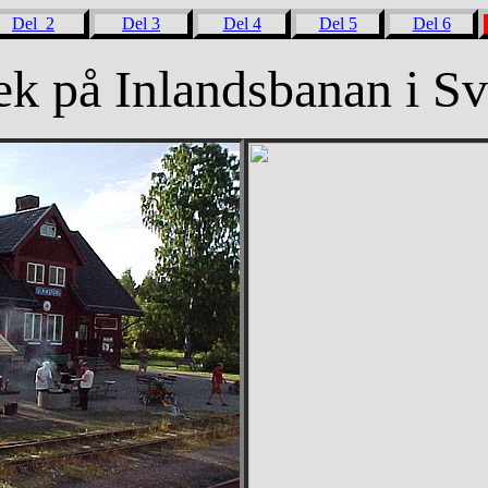
Del 2
Del 3
Del 4
Del 5
Del 6
k på Inlandsbanan i Sv