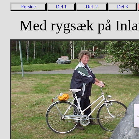
Forside
Del 1
Del 2
Del 3
Med rygsæk på Inla