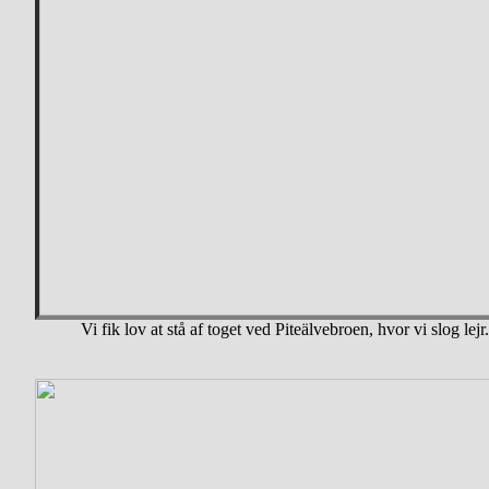
Vi fik lov at stå af toget ved Piteälvebroen, hvor vi slog lejr.