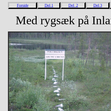
Forside
Del 1
Del 2
Del 3
Med rygsæk på Inla