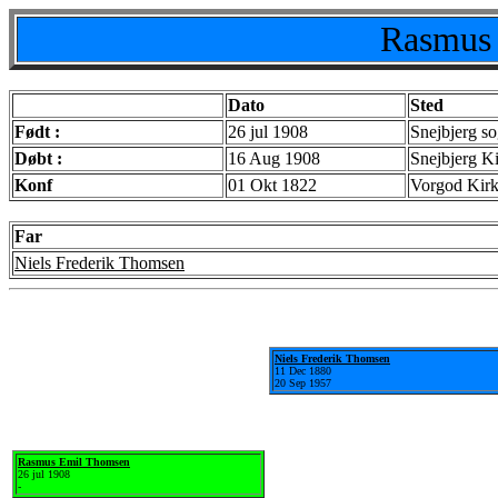
Rasmus
Dato
Sted
Født :
26 jul 1908
Snejbjerg s
Døbt :
16 Aug 1908
Snejbjerg K
Konf
01 Okt 1822
Vorgod Kirk
Far
Niels Frederik Thomsen
Niels Frederik Thomsen
11 Dec 1880
20 Sep 1957
Rasmus Emil Thomsen
26 jul 1908
-