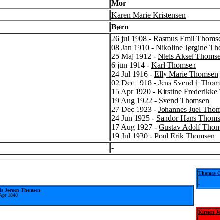
Mor
Karen Marie Kristensen
Børn
26 jul 1908 -
Rasmus Emil Thoms
08 Jan 1910 -
Nikoline Jørgine T
25 Maj 1912 -
Niels Aksel Thoms
6 jun 1914 -
Karl Thomsen
24 Jul 1916 -
Elly Marie Thomsen
02 Dec 1918 -
Jens Svend † Thom
15 Apr 1920 -
Kirstine Frederikk
19 Aug 1922 -
Svend Thomsen
27 Dec 1923 -
Johannes Juel Tho
24 Jun 1925 -
Sandor Hans Thoms
17 Aug 1927 -
Gustav Adolf Tho
19 Jul 1930 -
Poul Erik Thomsen
-
Thomas C
-
-
els Jørgen Thomsen
Apr 1840
Kirsten Jø
-