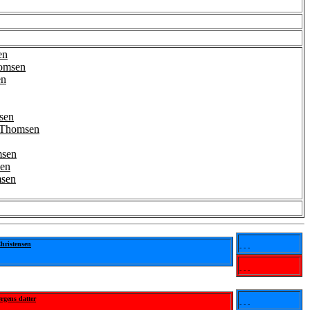
en
homsen
en
sen
e Thomsen
msen
en
msen
hristensen
- - -
- - -
rgens datter
- - -