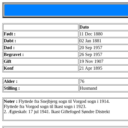
Dato
Født :
11 Dec 1880
Døbt :
02 Jan 1881
Død :
20 Sep 1957
Begravet :
26 Sep 1957
Gift
19 Nov 1907
Konf
21 Apr 1895
Alder :
76
Stilling :
Husmand
Noter :
Flyttede fra Snejbjerg sogn til Vorgod sogn i 1914.
Flyttede fra Vorgod sogn til Ikast sogn i 1923.
2. Ægteskab: 17 jul 1941. Ikast Giftefoged Søndre Distrekt