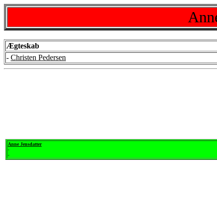
Anne
Ægteskab
-
Christen Pedersen
Anne Jensdatter
-
-